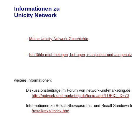
Informationen zu
Unicity Network
-
Meine Unicity Network-Geschichte
-
Ich fühle mich belogen, betrogen, manipuliert und ausgenutz
weitere Informationen:
Diskussionsbeiträge im Forum von network-und-marketing.de
http://network-und-marketing.de/topic.asp?TOPIC_ID=70
Informationen zu Rexall Showcase Inc. und Rexall Sundown Inc
/rexall/rexallindex.htm