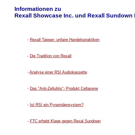
Informationen zu
Rexall Showcase Inc. und Rexall Sundown 
-
Rexall Taiwan: unfaire Handelspraktiken
-
Die Tradition von Rexall
-
Analyse einer RSI Audiokassette
-
Das "Anti-Zellulitis"- Produkt Cellasene
-
Ist RSI ein Pyramidensystem?
-
FTC erhebt Klage gegen Rexal Sundown