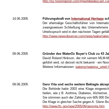
http://p2.hostingprod.com/@worldwidescam.c
14.06.2005
Führungskraft
von
International Heritage
sch
Der ehemalige Geschäftsführer von Internat
zwangsweisen Schließung des Unternehmens du
Urteilsspruch wird in den nächsten Tagen gefäll
http://www.newsobserver.com/news/wake/ralei
09.06.2005
Gründer des WaterOz Buyer's Club zu 43 Jahr
David Roland Hinkson, der mit seinem MLM-Min
geführt wird, ist derzeit nicht bekannt - ein N
Weitere Informationen:
wateroz/wateroz_urteil.
09.06.2005
Gero Vita
und sechs weitere Beklagte akzept
Die Behörde hatte 2003 eine Klage eingereic
heilen, wie z.B. Asthma, Diabetes, Alzheimer,
Sie stimmen auch der Zahlung von 605.000 Dol
Die Klage in gleicher Sache gegen A. Glenn Bra
http://www.ftc.gov/opa/2005/06/gerovita.htm