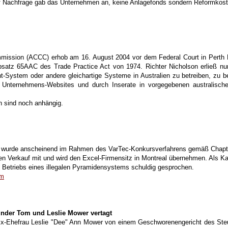
uf Nachfrage gab das Unternehmen an, keine Anlagefonds sondern Reformkost 
mission (ACCC) erhob am 16. August 2004 vor dem Federal Court in Perth Kl
Absatz
65AAC
des Trade Practice Act von 1974. Richter Nicholson erließ nu
ount-System oder andere gleichartige Systeme in Australien zu betreiben, z
en Unternehmens-Websites und durch Inserate in vorgegebenen australisch
n sind noch anhängig.
, wurde anscheinend im Rahmen des VarTec-Konkursverfahrens gemäß Chapter 
Verkauf mit und wird den Excel-Firmensitz in Montreal übernehmen. Als Kauf
 Betriebs eines illegalen Pyramidensystems schuldig gesprochen.
tm
nder Tom und Leslie Mower vertagt
Ehefrau Leslie "Dee" Ann Mower von einem Geschworenengericht des Steu