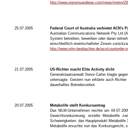
http://www.signonsandiego.com/news/metro/20
25.07.2005
Federal Court of Australia verbietet ACN's
Australian Communications Network Pty Ltd (A
System betreiben, bewerben oder daran teilne
einschließlich erwirtschafteter Zinsen zurückz
http://www.mlm-beobachter.de/acn/courtorder-
21.07.2005
US-Richter macht Elite Activity dicht
Generalstaatsanwalt Steve Carter klagte gegen 
untersagte. Gestern nun erklärte auch Richte
dauerhaftes Betriebsverbot.
20.07.2005
Metabolife stellt Konkursantrag
Das MLM-Unternehmen reichte am 04.07.2005 
Gewichtsreduzierung, erzielte Metabolife z
Schwierigkeiten: das Hauptprodukt Metabolife 3
Metabolife ersuchte nun das Konkursgericht, s