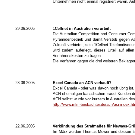
Unternehmen nicht einmal registriert waren. A
29.06.2005
1Cellnet in Australien verurteilt
Die Australian Competition and Consumer Com
Pyramidenbetrieb und damit Verstoß gegen 
Zukunft verbietet, sein 1Cellnet-Telefondisc
wird zudem auferlegt, dieses Urteil auf all
Verfahrenskosten zu tragen.
Die Verfahren gegen die drei weiteren Beklagte
28.06.2005
Excel Canada an ACN verkauft
?
Excel Canada - oder was davon noch übrig ist
ACN ehemaligen kanadischen Excel-Kunden den 
ACN selbst wurde vor kurzem in Australien des
http://www.mlm-beobachter.de/acn/acnindex.h
22.06.2005
Verkündung des Strafmaßes für Neways-Grü
Im März wurden Thomas Mower und dessen Ex-