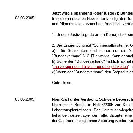
Jetzt wird's spannend (oder lustig?): Bun
08.06.2005
In seinem neuesten Newsletter kündigt der Bu
und Pilotenspiele vorzugehen. Angeblich verfü
1. Unsere Justiz liegt derart im Koma, dass si
2. Die Eingrenzung auf "Schneeballsysteme, Ge
a) "Die Schlechten sind immer nur die A
"Bundesverband" NICHT erwähnt. Kann er auch n
b) Sollte der "Bundesverband" wirklich abma
"
Hervorragenden Einkommensmöglichkeiten
" 
c) Wenn der "Bundesverband" den Stöpsel zieht
Gute Reise!
03.06.2005
Noni-Saft unter Verdacht: Schwere Lebersc
Nach einem Bericht in Heft 6/2005 von Kons
Lebertransplantationen. Der Hersteller wiegel
behandelt derzeit zwei der Fälle, darunter ei
der Gastroenterologischen Abteilung wieder. 