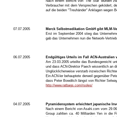
Nach einem Bericht von 'The Star' wurden zw
Verbraucher mit dem Versprechen geködert, der
auf die beiden "Treuhänder" Anklagen wegen B
07.07.2005
Merck Selbstmedikation GmbH gibt MLM-Ver
Erst im September 2004 stieg das Unternehmen
gab das Unternehmen nun die Network-Vertriebss
06.07.2005
Endgültiges Urteils im Fall ACN-Australien 
Am 23.03.2005 urteilte das Bundesgereicht un
und dass ACN-Direktor Paech wissentlich an di
Unglücklicherweise verstarb inzwischen Richter
Ein ACN-ler behauptete derweil gegenüber Pete
dass Peter Bowditch längst von Richter Selway
http://www.ratbags.com/rsoles/
04.07.2005
Pyramidensystem erleichtert japanische Inv
Nach einem Bericht von Asahi.com vom 29.06.2
Group zahlten ca. 40 Milliarden Yen in die F