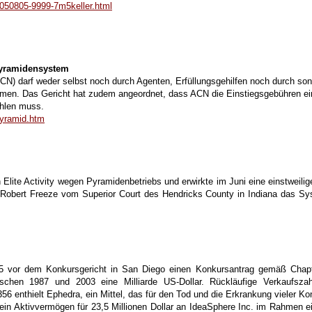
050805-9999-7m5keller.html
 Pyramidensystem
CN) darf weder selbst noch durch Agenten, Erfüllungsgehilfen noch durch so
hmen. Das Gericht hat zudem angeordnet, dass ACN die Einstiegsgebühren ein
ahlen muss.
pyramid.htm
Elite Activity wegen Pyramidenbetriebs und erwirkte im Juni eine einstweilige 
r Robert Freeze vom Superior Court des Hendricks County in Indiana das Sy
vor dem Konkursgericht in San Diego einen Konkursantrag gemäß Chapter
wischen 1987 und 2003 eine Milliarde US-Dollar. Rückläufige Verkaufsz
56 enthielt Ephedra, ein Mittel, das für den Tod und die Erkrankung vieler K
ein Aktivvermögen für 23,5 Millionen Dollar an IdeaSphere Inc. im Rahmen e