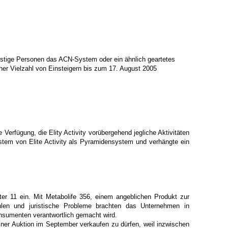
nstige Personen das ACN-System oder ein ähnlich geartetes
er Vielzahl von Einsteigern bis zum 17. August 2005
Verfügung, die Elity Activity vorübergehend jegliche Aktivitäten
stem von Elite Activity als Pyramidensystem und verhängte ein
 11 ein. Mit Metabolife 356, einem angeblichen Produkt zur
ahlen und juristische Probleme brachten das Unternehmen in
onsumenten verantwortlich gemacht wird.
iner Auktion im September verkaufen zu dürfen, weil inzwischen