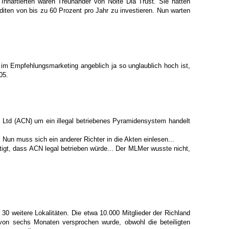
haftierten waren Treuhänder von Noite Dia Trust. Sie hatten
diten von bis zu 60 Prozent pro Jahr zu investieren. Nun warten
 im Empfehlungsmarketing angeblich ja so unglaublich hoch ist,
05.
 Ltd (ACN) um ein illegal betriebenes Pyramidensystem handelt
 Nun muss sich ein anderer Richter in die Akten einlesen...
igt, dass ACN legal betrieben würde... Der MLMer wusste nicht,
0 weitere Lokalitäten. Die etwa 10.000 Mitglieder der Richland
b von sechs Monaten versprochen wurde, obwohl die beteiligten