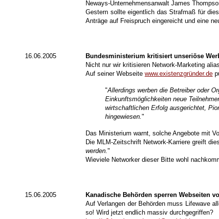
Neways-Unternehmensanwalt James Thompson 
Gestern sollte eigentlich das Strafmaß für die
Anträge auf Freispruch eingereicht und eine n
16.06.2005
Bundesministerium kritisiert unseriöse We
Nicht nur wir kritisieren Network-Marketing ali
Auf seiner Webseite
www.existenzgründer.de
pu
"
Allerdings werben die Betreiber oder O
Einkunftsmöglichkeiten neue Teilnehmer 
wirtschaftlichen Erfolg ausgerichtet, P
hingewiesen.
"
Das Ministerium warnt, solche Angebote mit Vo
Die MLM-Zeitschrift Network-Karriere greift die
werden.
"
Wieviele Networker dieser Bitte wohl nachkom
15.06.2005
Kanadische Behörden sperren Webseiten vo
Auf Verlangen der Behörden muss Lifewave al
so! Wird jetzt endlich massiv durchgegriffen?