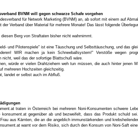
desverband BVNM will gegen schwarze Schafe vorgehen
ndesverband für Network Marketing (BVNM) an, ab sofort mit einem auf Abma
gt der Verband über Material für mehrere Monate! Das lässt folgende Überlegu
e diesen Berg von Straftaten bisher nicht wahrnimmt.
ld- und Pilotenspiele" ist eine Täuschung und Selbsttäuschung, und das gle
nderen! WIR machen ja kein Schneeballsystem!" Verstöße wegen prog
icht, weil das der sofortige Blattschuß wäre.
hnen, würde er vielen Drahtziehern weh tun müssen, die auch hinter jene
auf mehreren Hochzeiten gleichzeitig.
, landet er selbst auch im Abfluß.
hädigungen
ument.at traten in Österreich bei mehreren Noni-Konsumenten schwere Le
te konsument.at gegenüber ab und bezweifelt, dass das Produkt schuld sei. 
ne Frau aus Kärnten, die an die angeblich immunstärkenden und krebsheilende
Konsument.at warnt vor dem Risiko, sich durch den Konsum von Noni-Saft ein