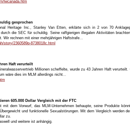
om/lwcanada.htm
uldig gesprochen
ional Heritage Inc., Stanley Van Etten, erklärte sich in 2 von 70 Ankl
rch die SEC für schuldig. Seine raffgierigen illegalen Aktivitäten brac
t. Wir rechnen mit einer mehrjährigen Haftstrafe...
gh/story/2360589p-8738018c.html
en Haft verurteilt
eralwasservertrieb Millionen scheffelte, wurde zu 43 Jahren Haft verurteil
ovum wäre dies im MLM allerdings nicht...
htm
ieren 605.000 Dollar Vergleich mit der FTC
ht mit dem Vorwurf, das MLM-Unternehmen behaupte, seine Produkte könnte
 Übergewicht und funktionelle Sexualstörungen. Mit dem Vergleich werden de
lar zu.
swell und weitere ist anhängig.