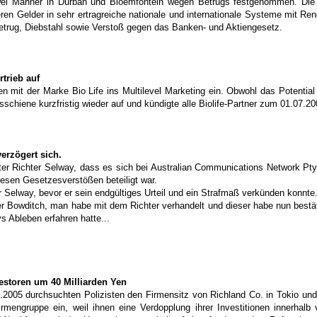
ei Männer in Durban und Bloemfontein wegen Betrugs festgenommen. Die In
en Gelder in sehr ertragreiche nationale und internationale Systeme mit Ren
etrug, Diebstahl sowie Verstoß gegen das Banken- und Aktiengesetz.
trieb auf
 mit der Marke Bio Life ins Multilevel Marketing ein. Obwohl das Potential
chiene kurzfristig wieder auf und kündigte alle Biolife-Partner zum 01.07.20
verzögert sich
.
ter Richter Selway, dass es sich bei Australian Communications Network Pty
esen Gesetzesverstößen beteiligt war.
 Selway, bevor er sein endgültiges Urteil und ein Strafmaß verkünden konnte.
r Bowditch, man habe mit dem Richter verhandelt und dieser habe nun bestät
s Ableben erfahren hatte...
estoren um 40 Milliarden Yen
005 durchsuchten Polizisten den Firmensitz von Richland Co. in Tokio und 3
irmengruppe ein, weil ihnen eine Verdopplung ihrer Investitionen innerhal