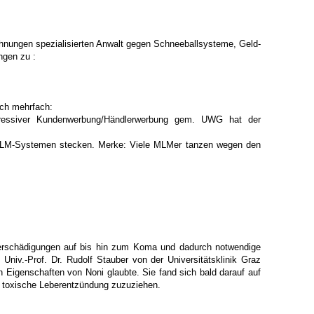
hnungen spezialisierten Anwalt gegen Schneeballsysteme, Geld-
ngen zu :
ich mehrfach:
ressiver Kundenwerbung/Händlerwerbung gem. UWG hat der
n MLM-Systemen stecken. Merke: Viele MLMer tanzen wegen den
berschädigungen auf bis hin zum Koma und dadurch notwendige
Univ.-Prof. Dr. Rudolf Stauber von der Universitätsklinik Graz
n Eigenschaften von Noni glaubte. Sie fand sich bald darauf auf
e toxische Leberentzündung zuzuziehen.