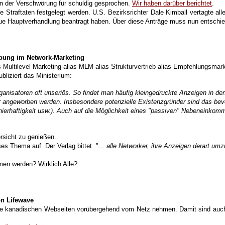
der Verschwörung für schuldig gesprochen.
Wir haben darüber berichtet
.
se Straftaten festgelegt werden. U.S. Bezirksrichter Dale Kimball vertagte a
eue Hauptverhandlung beantragt haben. Über diese Anträge muss nun entschie
rbung im Network-Marketing
as Multilevel Marketing alias MLM alias Strukturvertrieb alias Empfehlungsmark
bliziert das Ministerium:
rganisatoren oft unseriös. So findet man häufig kleingedruckte Anzeigen in d
angeworben werden. Insbesondere potenzielle Existenzgründer sind das bevorz
ionierhaftigkeit usw.). Auch auf die Möglichkeit eines "passiven" Nebeneink
rsicht zu genießen.
ses Thema auf. Der Verlag bittet "
... alle Networker, ihre Anzeigen derart 
men werden? Wirklich Alle?
n Lifewave
le kanadischen Webseiten vorübergehend vom Netz nehmen. Damit sind auch 