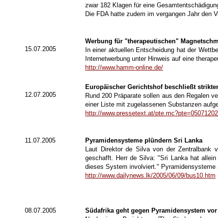
zwar 182 Klagen für eine Gesamtentschädigungs
Die FDA hatte zudem im vergangen Jahr den Ve
Werbung für "therapeutischen" Magnetschm
15.07.2005
In einer aktuellen Entscheidung hat der Wett
Internetwerbung unter Hinweis auf eine ther
http://www.hamm-online.de/
Europäischer Gerichtshof beschließt strikte
12.07.2005
Rund 200 Präparate sollen aus den Regalen ver
einer Liste mit zugelassenen Substanzen aufge
http://www.pressetext.at/pte.mc?pte=0507120
11.07.2005
Pyramidensysteme plündern Sri Lanka
Laut Direktor de Silva von der Zentralban
geschafft. Herr de Silva: "Sri Lanka hat all
dieses System involviert." Pyramidensysteme si
http://www.dailynews.lk/2005/06/09/bus10.htm
08.07.2005
Südafrika geht gegen Pyramidensystem vor