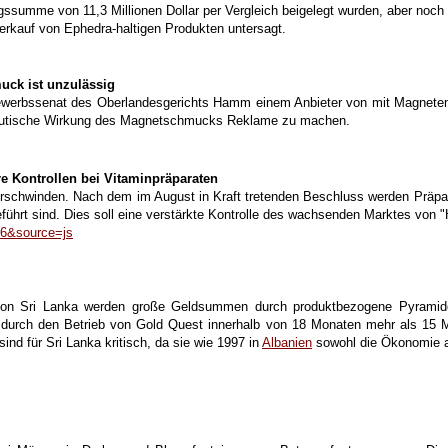
summe von 11,3 Millionen Dollar per Vergleich beigelegt wurden, aber noch 
rkauf von Ephedra-haltigen Produkten untersagt.
uck ist unzulässig
bewerbssenat des Oberlandesgerichts Hamm einem Anbieter von mit Magneten
apeutische Wirkung des Magnetschmucks Reklame zu machen.
re Kontrollen bei Vitaminpräparaten
schwinden. Nach dem im August in Kraft tretenden Beschluss werden Präparat
führt sind. Dies soll eine verstärkte Kontrolle des wachsenden Marktes von 
26&source=js
k von Sri Lanka werden große Geldsummen durch produktbezogene Pyramid
ein durch den Betrieb von Gold Quest innerhalb von 18 Monaten mehr als 15 
nd für Sri Lanka kritisch, da sie wie 1997 in
Albanien
sowohl die Ökonomie al