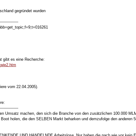
utschland gegründet wurden
---------------
ubb=get_topic;f=9;t=016261
t gibt es eine Recherche:
_wie2.htm
riere vom 22.04.2005).
re:
---------------
 den Umsatz machen, den sich die Branche von den zusätzlichen 100.000 M
s Boot holen, die den SELBEN Markt beharken und demzufolge den anderen 
ENKENDE UND HANDELNDE Arbeitslose. Nur haben die nach wie vor kein E