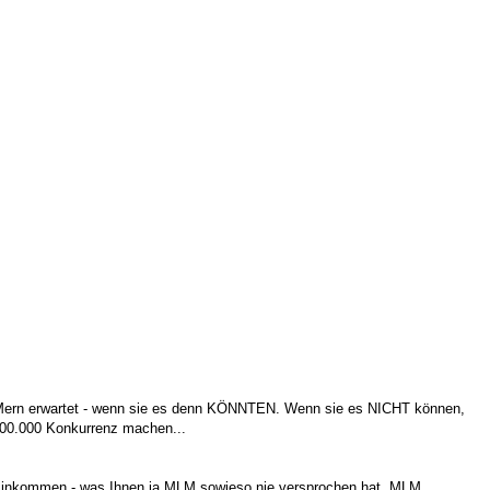
LMern erwartet - wenn sie es denn KÖNNTEN. Wenn sie es NICHT können,
500.000 Konkurrenz machen...
inkommen - was Ihnen ja MLM sowieso nie versprochen hat. MLM