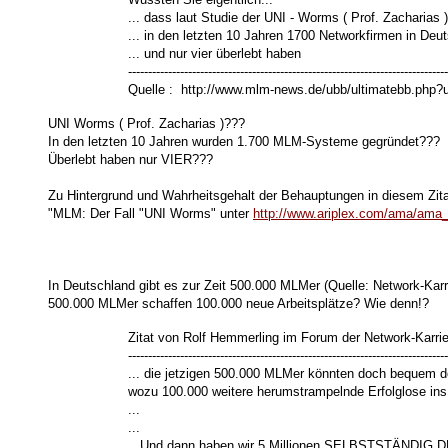
... dass laut Studie der UNI - Worms ( Prof. Zacharias )
... in den letzten 10 Jahren 1700 Networkfirmen in De
... und nur vier überlebt haben
--------------------------------------------------------------------------------
Quelle : http://www.mlm-news.de/ubb/ultimatebb.php?
UNI Worms ( Prof. Zacharias )???
In den letzten 10 Jahren wurden 1.700 MLM-Systeme gegründet???
Überlebt haben nur VIER???
Zu Hintergrund und Wahrheitsgehalt der Behauptungen in diesem Zita
"MLM: Der Fall "UNI Worms" unter
http://www.ariplex.com/ama/ama
In Deutschland gibt es zur Zeit 500.000 MLMer (Quelle: Network-Kar
500.000 MLMer schaffen 100.000 neue Arbeitsplätze? Wie denn!?
Zitat von Rolf Hemmerling im Forum der Network-Karrie
--------------------------------------------------------------------------------
... die jetzigen 500.000 MLMer könnten doch bequem
wozu 100.000 weitere herumstrampelnde Erfolglose in
...
...
...Und dann haben wir 5 Millionen SELBSTSTÄNDIG D