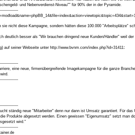
aschengeld- und Nebenverdienst-Niveau"" für 90% der in der Pyramide.
---------------
?op=modload&name=phpBB_14&file=index&action=viewtopic&topic=434&start=
 sie nicht diese Kampagne, sondern hätten diese 100.000 "Arbeitsplätze" sch
ch deutlich besser als "Wir brauchen dringend neue Kunden/Händler" weil der M
:
) auf seiner Webseite unter
http://www.bvnm.com/index.php?id=31411
---------------
rriere, eine neue, firmenübergreifende Imagekampagne für die ganze Branche v
wird.
---------------
---------------
ucht ständig neue "Mitarbeiter" denn nur dann ist Umsatz garantiert. Für das 
 den die Produkte abgesetzt werden. Einen gewissen "Eigenumsatz" setzt man 
sgesetzt wird."
---------------
ainer.de