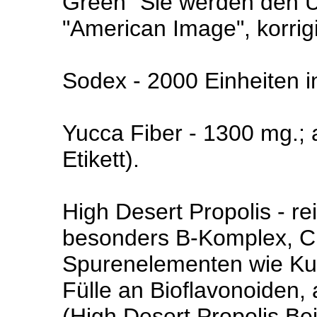
Green "Sie werden den U
"American Image", korrig
Sodex - 2000 Einheiten in
Yucca Fiber - 1300 mg.; a
Etikett).
High Desert Propolis - re
besonders B-Komplex, C
Spurenelementen wie Kup
Fülle an Bioflavonoiden, 
(High Desert Propolis Beib